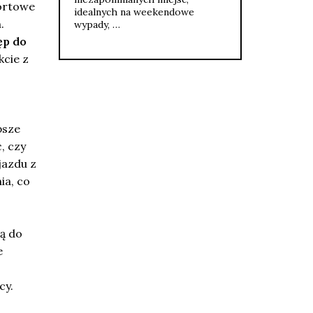
fortowe
idealnych na weekendowe
.
wypady, …
ęp do
kcie z
psze
, czy
jazdu z
ia, co
ą do
e
cy.