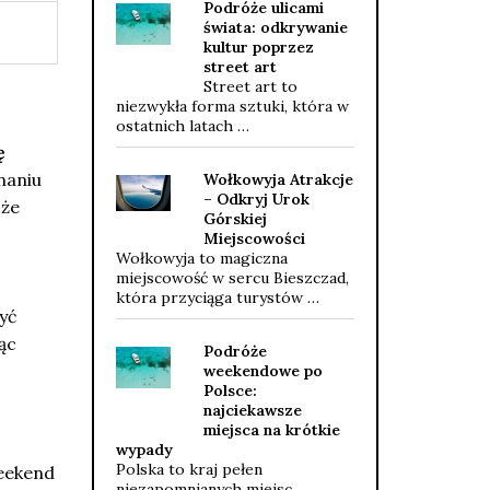
Podróże ulicami
świata: odkrywanie
kultur poprzez
street art
Street art to
niezwykła forma sztuki, która w
ostatnich latach …
ę
aniu
Wołkowyja Atrakcje
– Odkryj Urok
oże
Górskiej
Miejscowości
Wołkowyja to magiczna
miejscowość w sercu Bieszczad,
która przyciąga turystów …
yć
ąc
Podróże
weekendowe po
Polsce:
najciekawsze
miejsca na krótkie
wypady
Polska to kraj pełen
eekend
niezapomnianych miejsc,