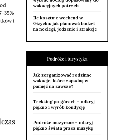
wybrać nocleg dopasowany do
 od
wakacyjnych potrzeb
17-35%
Ile kosztuje weekend w
tków i
Giżycku: jak planować budżet
na noclegi, jedzenie i atrakcje
Podróże i turystyka
Jak zorganizować rodzinne
wakacje, które zapadną w
pamięć na zawsze?
Trekking po górach – odkryj
piękno i wyrób kondycję
czas
Podróże muzyczne – odkryj
piękno świata przez muzykę