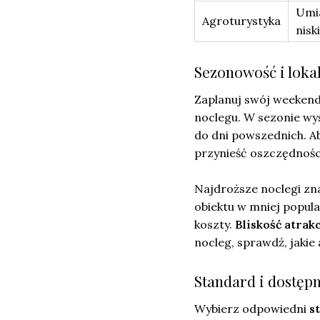
Umi
Agroturystyka
nisk
Sezonowość i lokal
Zaplanuj swój weekend
noclegu. W sezonie w
do dni powszednich. A
przynieść oszczędnoś
Najdroższe noclegi zna
obiektu w mniej popula
koszty.
Bliskość atrak
nocleg, sprawdź, jakie 
Standard i dostęp
Wybierz odpowiedni
s