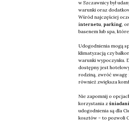
w Szczawnicy był udan
warunki oraz dodatkow
Wśród najczęściej ocz
internetu
,
parking
, o
basenem lub spa, które
Udogodnienia mogą sp
klimatyzacją czy balk
warunki wypoczynku. D
dostępny jest hotelow
rodziną, zwróć uwagę n
również zwiększa komf
Nie zapomnij o opcjac
korzystania z
śniadan
udogodnienia są dla Ci
kosztów – to pozwoli 