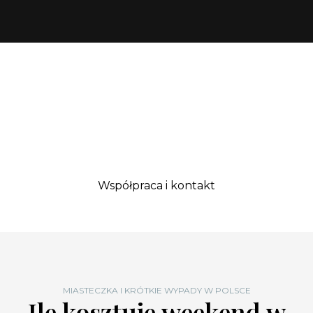
Współpraca i kontakt
MIASTECZKA I KRÓTKIE WYPADY W POLSCE
Ile kosztuje weekend w