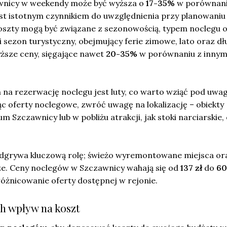
wnicy w weekendy może być wyższa o
17-35%
w porównani
est istotnym czynnikiem do uwzględnienia przy planowaniu
szty mogą być związane z sezonowością, typem noclegu 
ki sezon turystyczny, obejmujący ferie zimowe, lato oraz dł
ższe ceny, sięgające nawet
20-35%
w porównaniu z innym
na rezerwację noclegu jest luty, co warto wziąć pod uwag
c oferty noclegowe, zwróć uwagę na lokalizację – obiekty
m Szczawnicy lub w pobliżu atrakcji, jak stoki narciarskie,
dgrywa kluczową rolę; świeżo wyremontowane miejsca or
sze. Ceny noclegów w Szczawnicy wahają się od
137 zł
do
60
óżnicowanie oferty dostępnej w rejonie.
ch wpływ na koszt