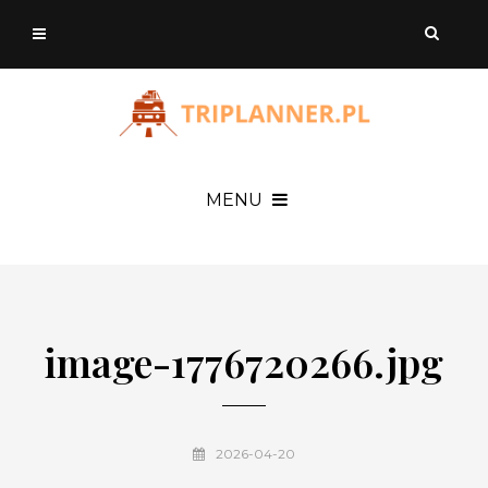
MENU
image-1776720266.jpg
2026-04-20