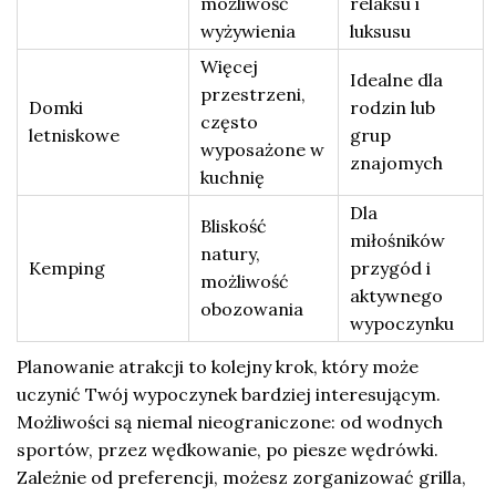
możliwość
relaksu i
wyżywienia
luksusu
Więcej
Idealne dla
przestrzeni,
Domki
rodzin lub
często
letniskowe
grup
wyposażone w
znajomych
kuchnię
Dla
Bliskość
miłośników
natury,
Kemping
przygód i
możliwość
aktywnego
obozowania
wypoczynku
Planowanie atrakcji to kolejny krok, który może
uczynić Twój wypoczynek bardziej interesującym.
Możliwości są niemal nieograniczone: od wodnych
sportów, przez wędkowanie, po piesze wędrówki.
Zależnie od preferencji, możesz zorganizować grilla,