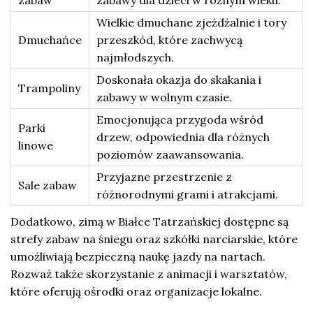
zabaw
zabawy dla dzieci w różnym wieku.
Wielkie dmuchane zjeżdżalnie i tory
Dmuchańce
przeszkód, które zachwycą
najmłodszych.
Doskonała okazja do skakania i
Trampoliny
zabawy w wolnym czasie.
Emocjonująca przygoda wśród
Parki
drzew, odpowiednia dla różnych
linowe
poziomów zaawansowania.
Przyjazne przestrzenie z
Sale zabaw
różnorodnymi grami i atrakcjami.
Dodatkowo, zimą w Białce Tatrzańskiej dostępne są
strefy zabaw na śniegu oraz szkółki narciarskie, które
umożliwiają bezpieczną naukę jazdy na nartach.
Rozważ także skorzystanie z animacji i warsztatów,
które oferują ośrodki oraz organizacje lokalne.