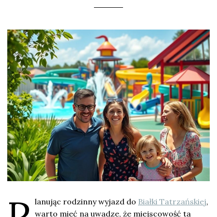
P
lanując rodzinny wyjazd do
Białki Tatrzańskiej
,
warto mieć na uwadze, że miejscowość ta