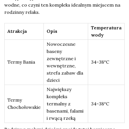
wodne, co czyni ten kompleks idealnym miejscem na
rodzinny relaks.
Temperatura
Atrakcja
Opis
wody
Nowoczesne
baseny
zewnętrzne i
Termy Bania
34-38°C
wewnętrzne,
strefa zabaw dla
dzieci
Największy
kompleks
Termy
termalny z
34-38°C
Chochołowskie
basenami, falami
i rwącą rzeką