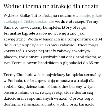
Wodne i termalne atrakcje dla rodzin
Wybierz Białkę Tatrzańską na rodzinne
wakacje, gdzie
czekają na Ciebie doskonałe
wodne atrakcje
. Termy
Bania to nowoczesny kompleks, który oferuje
termalne kąpiele
zarówno wewnętrzne, jak i
zewnętrzne. Woda w basenach ma temperaturę od 34
do 38°C, co sprzyja relaksowi i zabawie. Dzieci mogą
korzystać z specjalnej strefy zabawy z wodnym
placem, rodzinnymi zjeżdżalniami oraz brodzikami, w
tym Termusiowym brodzikiem o głębokości do 35 cm.
Termy Chochołowskie, największy kompleks termalny
w Podhalu, także zapewniają mnóstwo atrakcji dla
rodzin. Znajdziesz tam różnorodne baseny, w tym
basen z falami oraz rwącą rzekę, które dostarczą
dzieciom niezapomnianych wrażeń. Oprócz tego,
dostępne są jacuzzi, armatki wodne oraz karuzele