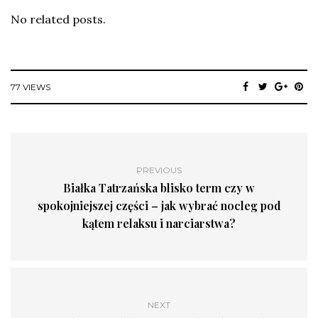
No related posts.
77 VIEWS
PREVIOUS
Białka Tatrzańska blisko term czy w
spokojniejszej części – jak wybrać nocleg pod
kątem relaksu i narciarstwa?
NEXT