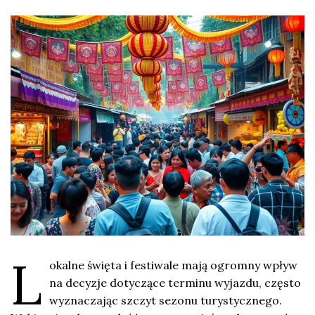
L
okalne święta i festiwale mają ogromny wpływ
na decyzje dotyczące terminu wyjazdu, często
wyznaczając szczyt sezonu turystycznego.