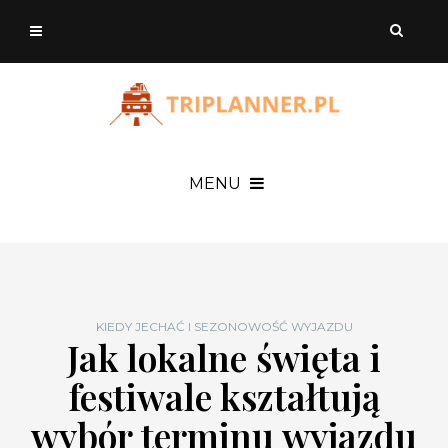
MENU
KIEDY JECHAĆ I SEZONOWOŚĆ WYJAZDU
Jak lokalne święta i
festiwale kształtują
wybór terminu wyjazdu