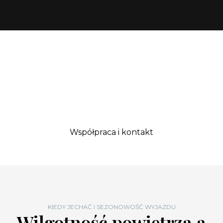
Współpraca i kontakt
KIEDY JECHAĆ I SEZONOWOŚĆ WYJAZDU
Wilgotność powietrza a