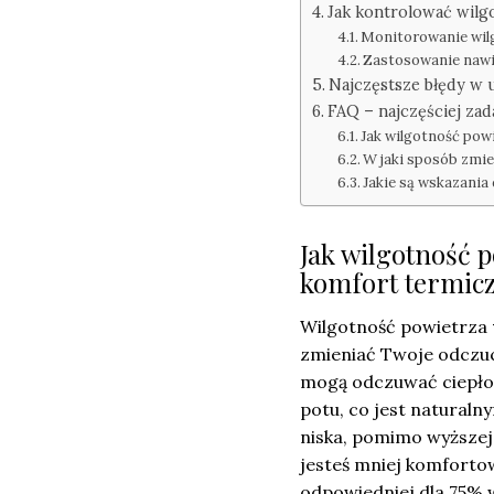
Jak kontrolować wilg
Monitorowanie wilg
Zastosowanie nawil
Najczęstsze błędy w
FAQ – najczęściej za
Jak wilgotność pow
W jaki sposób zmie
Jakie są wskazania
Jak wilgotność 
komfort termic
Wilgotność powietrza
zmieniać Twoje odczuc
mogą odczuwać ciepło 
potu, co jest natural
niska, pomimo wyższej
jesteś mniej komforto
odpowiedniej dla 75% 