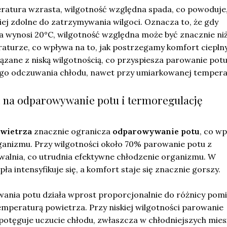
ratura wzrasta, wilgotność względna spada, co powoduje,
iej zdolne do zatrzymywania wilgoci. Oznacza to, że gdy
 wynosi 20°C, wilgotność względna może być znacznie ni
raturze, co wpływa na to, jak postrzegamy komfort ciepln
zane z niską wilgotnością, co przyspiesza parowanie potu
go odczuwania chłodu, nawet przy umiarkowanej tempera
 na odparowywanie potu i termoregulację
owietrza
znacznie ogranicza
odparowywanie potu
, co w
anizmu. Przy wilgotności około 70% parowanie potu z
walnia, co utrudnia efektywne chłodzenie organizmu. W
pła intensyfikuje się, a komfort staje się znacznie gorszy.
nia potu działa wprost proporcjonalnie do różnicy pom
emperaturą powietrza. Przy niskiej wilgotności parowanie
 potęguje uczucie chłodu, zwłaszcza w chłodniejszych mies