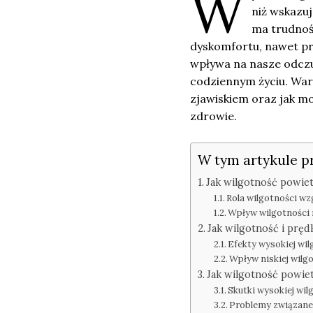
W
niż wskazu
ma trudnoś
dyskomfortu, nawet pr
wpływa na nasze odczu
codziennym życiu. Wart
zjawiskiem oraz jak m
zdrowie.
W tym artykule p
Jak wilgotność powie
Rola wilgotności wzg
Wpływ wilgotności 
Jak wilgotność i prę
Efekty wysokiej wil
Wpływ niskiej wilg
Jak wilgotność powie
Skutki wysokiej wilg
Problemy związane z