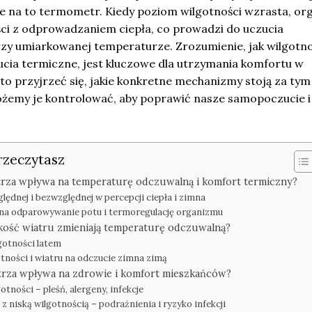
je na to termometr. Kiedy poziom wilgotności wzrasta, o
ci z odprowadzaniem ciepła, co prowadzi do uczucia
zy umiarkowanej temperaturze. Zrozumienie, jak wilgotn
cia termiczne, jest kluczowe dla utrzymania komfortu w
o przyjrzeć się, jakie konkretne mechanizmy stoją za tym
ożemy je kontrolować, aby poprawić nasze samopoczucie i
rzeczytasz
trza wpływa na temperaturę odczuwalną i komfort termiczny?
lędnej i bezwzględnej w percepcji ciepła i zimna
na odparowywanie potu i termoregulację organizmu
dkość wiatru zmieniają temperaturę odczuwalną?
gotności latem
otności i wiatru na odczucie zimna zimą
trza wpływa na zdrowie i komfort mieszkańców?
otności – pleśń, alergeny, infekcje
 niską wilgotnością – podrażnienia i ryzyko infekcji