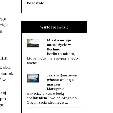
Pozostałe
ego
zięki
Warto sprawdzić
ni
Miasto nie śpi:
nocne życie w
Berlinie
Berlin to miasto,
imna
które nigdy nie zasypia, a jego
nocne …
ż obie
tosunek
Jak zorganizować
ć w
własne wakacje
marzeń
y
Marzysz o
zej
wakacjach, które będą
spełnieniem Twoich pragnień?
pło
Organizacja idealnego …
tu.