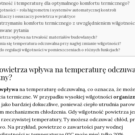
otność i temperaturę dla optymalnego komfortu termicznego?
otności – rola higrometru i systemów automatycznej kontroli
żaczy i osuszaczy powietrza w praktyce
 utrzymaniu komfortu termicznego z uwzględnieniem wilgotnośc
dawane pytania
ietrza wpływa na trwałość materiałów budowlanych?
nia się temperatura odczuwalna przy nagłej zmianie wilgotności?
 do regulacji wilgotności w pomieszczeniach o różnych funkcjach?
powietrza wpływa na temperaturę odczuwa
zny?
wpływa
na temperaturę odczuwalną, co oznacza, że moż
ia termiczne. W przypadku wysokiej wilgotności
organiz
jako bardziej dokuczliwe, ponieważ ciepło utrudnia parow
nym mechanizmem chłodzenia. Gdy wilgotność powietrza je
 rzeczywistej temperatury, Ty możesz odczuwać chłód, p
wo. Na przykład, powietrze o zawartości pary wodnej
wilgotności w temperaturze 0°C może mieć tylko 20%