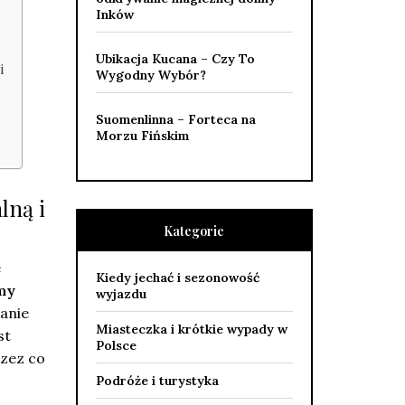
Inków
Ubikacja Kucana – Czy To
i
Wygodny Wybór?
Suomenlinna – Forteca na
Morzu Fińskim
lną i
Kategorie
e
Kiedy jechać i sezonowość
my
wyjazdu
anie
Miasteczka i krótkie wypady w
st
Polsce
rzez co
Podróże i turystyka