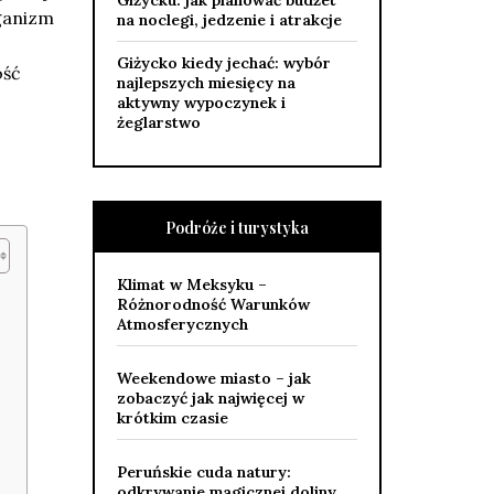
Giżycku: jak planować budżet
rganizm
na noclegi, jedzenie i atrakcje
Giżycko kiedy jechać: wybór
ość
najlepszych miesięcy na
aktywny wypoczynek i
żeglarstwo
Podróże i turystyka
Klimat w Meksyku –
Różnorodność Warunków
Atmosferycznych
Weekendowe miasto – jak
zobaczyć jak najwięcej w
krótkim czasie
Peruńskie cuda natury:
odkrywanie magicznej doliny