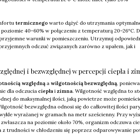
mfortu
termicznego
warto dążyć do utrzymania optymaln
a poziomie 40–60% w połączeniu z temperaturą 20–26°C. D
 przyjemne warunki w pomieszczeniu. Utrzymuj odpowied
ieprzyjemnych odczuć związanych zarówno z upałem, jak i
zględnej i bezwzględnej w percepcji ciepła i z
otnością względną
a
wilgotnością bezwzględną
, poniewa
ie dla odczucia
ciepła
i
zimna
. Wilgotność względna to s
wodnej do maksymalnej ilości, jaką powietrze może pomieści
lgotność bezwzględna odnosi się do całkowitej ilości par
wykle wyrażanej w gramach na metr sześcienny. Przy wyżs
, zwłaszcza na poziomie około 70%, organizm odczuwa cie
ka z trudności w chłodzeniu się poprzez odparowywanie po