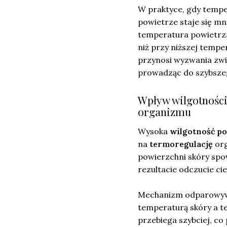
W praktyce, gdy tempe
powietrze staje się mn
temperatura powietrza
niż przy niższej tempe
przynosi wyzwania zwią
prowadząc do szybsze
Wpływ wilgotności
organizmu
Wysoka
wilgotność p
na
termoregulację
org
powierzchni skóry spo
rezultacie odczucie cie
Mechanizm odparowywa
temperaturą skóry a t
przebiega szybciej, co