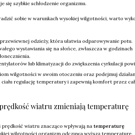
je się szybkie schłodzenie organizmu.
 radzić sobie w warunkach wysokiej wilgotności, warto wy
:
i przewiewnej odzieży, która ułatwia odparowywanie potu.
wałego wystawiania się na słońce, zwłaszcza w godzinach
łonecznienia.
tylatorów lub klimatyzacji do zwiększenia cyrkulacji powi
iom wilgotności w swoim otoczeniu oraz podejmuj działan
ciału regulację temperatury i zapewnią komfort przez cał
i prędkość wiatru zmieniają temperaturę
i prędkość wiatru znacząco wpływają na
temperaturę
sokiej wilgotności organizm odczuwa wyższą temperaturę,