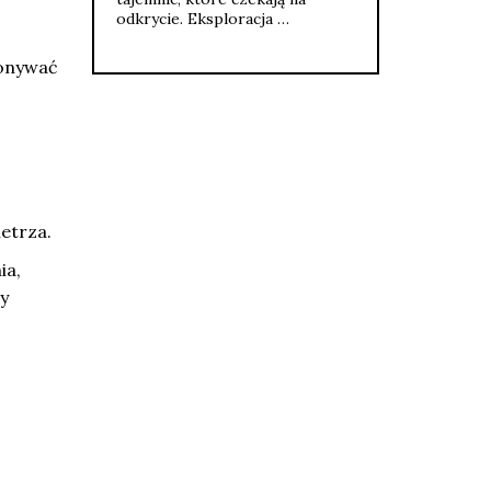
odkrycie. Eksploracja …
konywać
etrza.
ia,
y