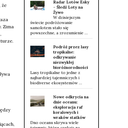
Radar Lotów Esky
 że
– Śledź Loty na
Żywo
W dzisiejszym
ższa
świecie podróżowanie
y. Zima
samolotem stało się
powszechne, a zrozumienie …
,
turze.
Podróż przez lasy
tropikalne:
odkrywanie
niezwykłej
bioróżnorodności
Lasy tropikalne to jedne z
pływa
najbardziej tajemniczych i
biodiverse ekosystemów …
Nowe odkrycia na
dnie oceanu:
eksploracja raf
iędzy
koralowych i
wraków statków
Dno oceanu skrywa wiele
iącach,
tajemnic, które czekają na