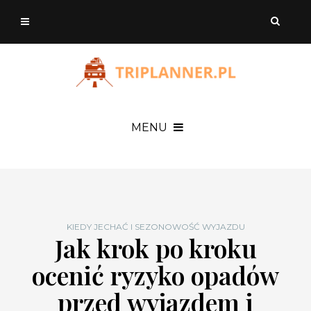
MENU
KIEDY JECHAĆ I SEZONOWOŚĆ WYJAZDU
Jak krok po kroku
ocenić ryzyko opadów
przed wyjazdem i