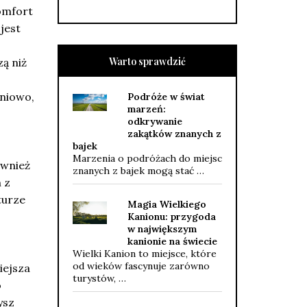
omfort
 jest
Warto sprawdzić
ą niż
,
pniowo,
Podróże w świat
marzeń:
odkrywanie
zakątków znanych z
bajek
Marzenia o podróżach do miejsc
ównież
znanych z bajek mogą stać …
 z
turze
Magia Wielkiego
Kanionu: przygoda
w największym
kanionie na świecie
,
Wielki Kanion to miejsce, które
od wieków fascynuje zarówno
iejsza
turystów, …
o
ysz