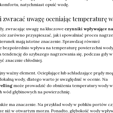
yskomfortu, natychmiast opuść wodę.
ki zwracać uwagę oceniając temperaturę 
y, zwracając uwagę na kluczowe
czynniki wpływające na
oże zarówno przyspieszać, jak i spowalniać proces nagrz
 kierunek mają istotne znaczenie. Sprawdzaj również
re bezpośrednio wpływa na temperaturę powierzchni wody
 tendencję do szybszego nagrzewania się, podczas gdy w
ć znacznie chłodniej.
jny ważny element. Ocieplające lub schładzające prądy mo
lokalną wody, dlatego warto je uwzględnić w ocenie. Na
elling
może prowadzić do obniżenia temperatury wody w
h wód głębinowych na powierzchnię.
 także ma znaczenie. Na przykład wody w pobliżu portów cz
sze niż w otwartym morzu. Ponadto, głębokość wody wpły