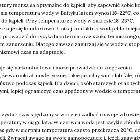
tury morza są optymalne do kąpieli, aby zapewnić sobie k
dnia temperatura wody w Bałtyku latem wynosi
18-22°C
, co
 do kąpieli. Przy temperaturze wody w zakresie
18-23°C
,
ę czuje się komfortowo. Unikaj kontaktu z wodą chłodniejsz
o prowadzić do ryzyka hipotermii oraz szoku termicznego
ym zanurzeniu. Dlatego zawsze zanurzaj się w wodzie sto
izmowi czas na adaptację.
je się niekomfortowa i może prowadzić do zmęczenia i
że warunki atmosferyczne, takie jak silny wiatr lub fale, r
stwo podczas kąpieli. Dla dzieci, osób starszych oraz tych
mi, lepiej ograniczyć czas spędzony w wodzie o tempera
zystać czas spędzony w wodzie i zadbać o swoje zdrowie
peratury w ciągu lata. W czerwcu woda jest zwykle chłodn
zas gdy w sierpniu temperatura często przekracza
20°C
, c
li. Zwracaj uwagę na swoje samopoczucie i, jeżeli zauważ