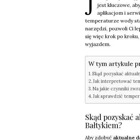
J
jest kluczowe, a
aplikacjom i ser
temperaturze wody stał
narzędzi, pozwoli Ci l
się więc krok po krok
wyjazdem.
W tym artykule p
Skąd pozyskać aktual
Jak interpretować tem
Na jakie czynniki zw
Jak sprawdzić temper
Skąd pozyskać a
Bałtykiem?
Aby zdobyć
aktualne 