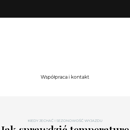
Współpraca i kontakt
KIEDY JECHAĆ I SEZONOWOŚĆ WYJAZDU
Jak sprawdzić temperaturę