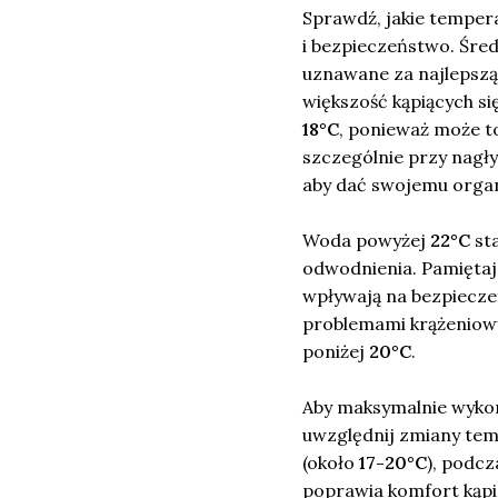
Sprawdź, jakie tempera
i bezpieczeństwo. Śre
uznawane za najlepszą
większość kąpiących si
18°C
, ponieważ może t
szczególnie przy nagł
aby dać swojemu organ
Woda powyżej
22°C
sta
odwodnienia. Pamiętaj, 
wpływają na bezpieczeń
problemami krążeniowy
poniżej
20°C
.
Aby maksymalnie wykor
uwzględnij zmiany tem
(około
17-20°C
), podc
poprawia komfort kąpie