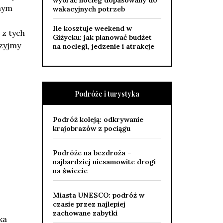
wybrać nocleg dopasowany do
snym
wakacyjnych potrzeb
Ile kosztuje weekend w
 z tych
Giżycku: jak planować budżet
rzyjmy
na noclegi, jedzenie i atrakcje
Podróże i turystyka
Podróż koleją: odkrywanie
krajobrazów z pociągu
Podróże na bezdroża –
najbardziej niesamowite drogi
na świecie
Miasta UNESCO: podróż w
czasie przez najlepiej
zachowane zabytki
ka