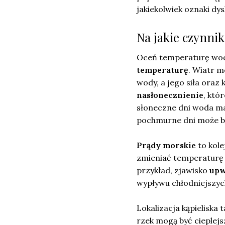
jakiekolwiek oznaki d
Na jakie czynni
Oceń temperaturę wod
temperaturę
. Wiatr m
wody, a jego siła oraz
nasłonecznienie
, któ
słoneczne dni woda ma
pochmurne dni może by
Prądy morskie
to kole
zmieniać temperaturę 
przykład, zjawisko
upw
wypływu chłodniejszyc
Lokalizacja kąpieliska
rzek mogą być cieplej