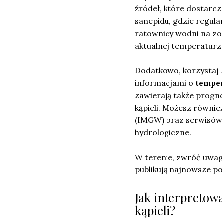
źródeł, które dostarcz
sanepidu, gdzie regul
ratownicy wodni na zo
aktualnej temperaturz
Dodatkowo, korzystaj z
informacjami o
tempe
zawierają także progn
kąpieli. Możesz równie
(IMGW) oraz serwisów
hydrologiczne.
W terenie, zwróć uwagę
publikują najnowsze p
Jak interpretow
kąpieli?