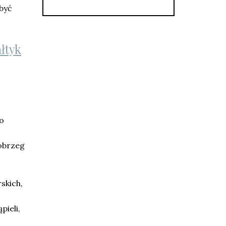
 być
łtyk
 o
łobrzeg
skich,
pieli,