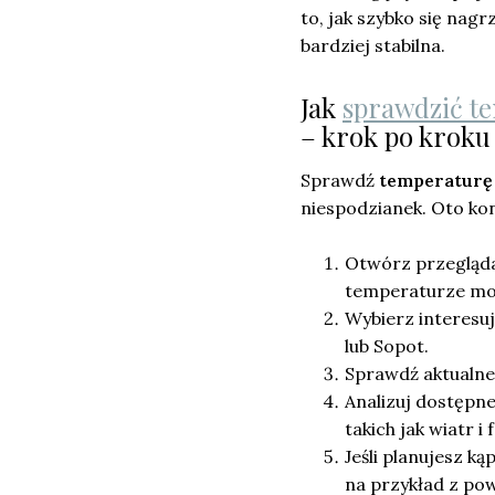
to, jak szybko się nag
bardziej stabilna.
Jak
sprawdzić t
– krok po kroku
Sprawdź
temperaturę
niespodzianek. Oto ko
Otwórz przeglądar
temperaturze mo
Wybierz interesuj
lub Sopot.
Sprawdź aktualn
Analizuj dostępn
takich jak wiatr i f
Jeśli planujesz kąp
na przykład z po