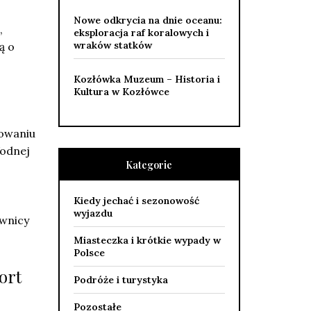
Nowe odkrycia na dnie oceanu:
,
eksploracja raf koralowych i
wraków statków
ą o
Kozłówka Muzeum – Historia i
Kultura w Kozłówce
nowaniu
Wodnej
Kategorie
Kiedy jechać i sezonowość
wyjazdu
ownicy
Miasteczka i krótkie wypady w
Polsce
ort
Podróże i turystyka
Pozostałe