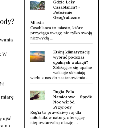
Gdzie Leży
Casablanca? –
Położenie
Geograficzne
wody?
Miasta
Casablanca to miasto, które
przyciąga uwagę nie tylko swoją
niezwykłą …
ewania
Którą klimatyzację
. W
wybrać podczas
upalnych wakacji?
Zbliżające się upalne
wakacje skłaniają
wielu z nas do zastanowienia …
gą
Rugia Pola
 miarę
Namiotowe – Spędź
Noc wśród
Przyrody
Rugia to prawdziwy raj dla
miłośników natury, oferujący
y ujść
niepowtarzalną okazję …
wa na