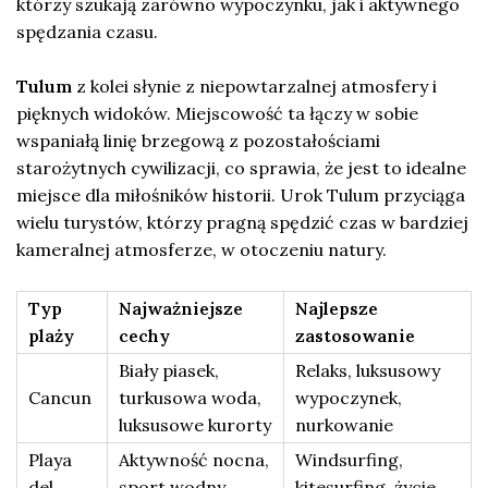
którzy szukają zarówno wypoczynku, jak i aktywnego
spędzania czasu.
Tulum
z kolei słynie z niepowtarzalnej atmosfery i
pięknych widoków. Miejscowość ta łączy w sobie
wspaniałą linię brzegową z pozostałościami
starożytnych cywilizacji, co sprawia, że jest to idealne
miejsce dla miłośników historii. Urok Tulum przyciąga
wielu turystów, którzy pragną spędzić czas w bardziej
kameralnej atmosferze, w otoczeniu natury.
Typ
Najważniejsze
Najlepsze
plaży
cechy
zastosowanie
Biały piasek,
Relaks, luksusowy
Cancun
turkusowa woda,
wypoczynek,
luksusowe kurorty
nurkowanie
Playa
Aktywność nocna,
Windsurfing,
del
sport wodny,
kitesurfing, życie