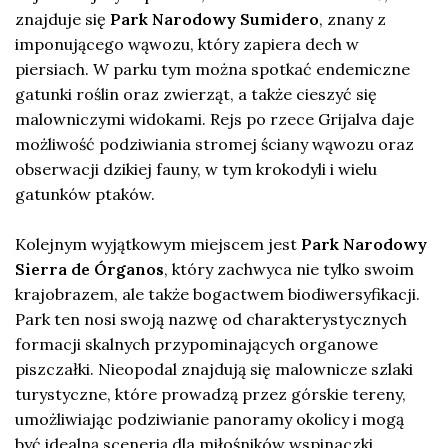
znajduje się
Park Narodowy Sumidero
, znany z
imponującego wąwozu, który zapiera dech w
piersiach. W parku tym można spotkać endemiczne
gatunki roślin oraz zwierząt, a także cieszyć się
malowniczymi widokami. Rejs po rzece Grijalva daje
możliwość podziwiania stromej ściany wąwozu oraz
obserwacji dzikiej fauny, w tym krokodyli i wielu
gatunków ptaków.
Kolejnym wyjątkowym miejscem jest
Park Narodowy
Sierra de Órganos
, który zachwyca nie tylko swoim
krajobrazem, ale także bogactwem biodiwersyfikacji.
Park ten nosi swoją nazwę od charakterystycznych
formacji skalnych przypominających organowe
piszczałki. Nieopodal znajdują się malownicze szlaki
turystyczne, które prowadzą przez górskie tereny,
umożliwiając podziwianie panoramy okolicy i mogą
być idealną scenerią dla miłośników wspinaczki.