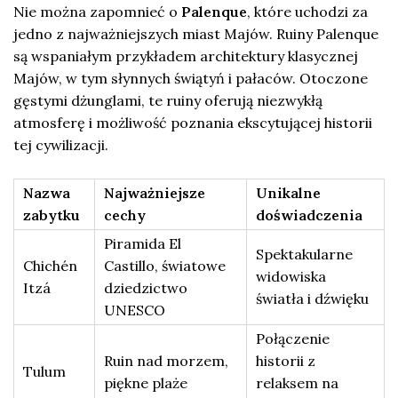
Nie można zapomnieć o
Palenque
, które uchodzi za
jedno z najważniejszych miast Majów. Ruiny Palenque
są wspaniałym przykładem architektury klasycznej
Majów, w tym słynnych świątyń i pałaców. Otoczone
gęstymi dżunglami, te ruiny oferują niezwykłą
atmosferę i możliwość poznania ekscytującej historii
tej cywilizacji.
Nazwa
Najważniejsze
Unikalne
zabytku
cechy
doświadczenia
Piramida El
Spektakularne
Chichén
Castillo, światowe
widowiska
Itzá
dziedzictwo
światła i dźwięku
UNESCO
Połączenie
Ruin nad morzem,
historii z
Tulum
piękne plaże
relaksem na