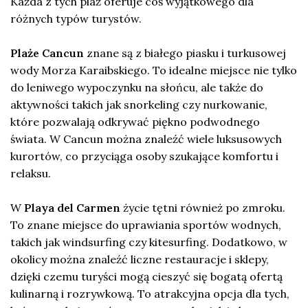
Każda z tych plaż oferuje coś wyjątkowego dla
różnych typów turystów.
Plaże Cancun
znane są z białego piasku i turkusowej
wody Morza Karaibskiego. To idealne miejsce nie tylko
do leniwego wypoczynku na słońcu, ale także do
aktywności takich jak snorkeling czy nurkowanie,
które pozwalają odkrywać piękno podwodnego
świata. W Cancun można znaleźć wiele luksusowych
kurortów, co przyciąga osoby szukające komfortu i
relaksu.
W
Playa del Carmen
życie tętni również po zmroku.
To znane miejsce do uprawiania sportów wodnych,
takich jak windsurfing czy kitesurfing. Dodatkowo, w
okolicy można znaleźć liczne restauracje i sklepy,
dzięki czemu turyści mogą cieszyć się bogatą ofertą
kulinarną i rozrywkową. To atrakcyjna opcja dla tych,