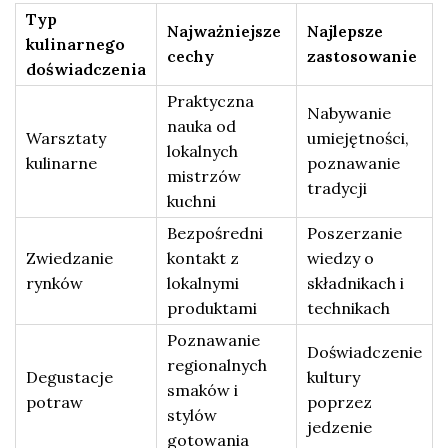
Typ
Najważniejsze
Najlepsze
kulinarnego
cechy
zastosowanie
doświadczenia
Praktyczna
Nabywanie
nauka od
Warsztaty
umiejętności,
lokalnych
kulinarne
poznawanie
mistrzów
tradycji
kuchni
Bezpośredni
Poszerzanie
Zwiedzanie
kontakt z
wiedzy o
rynków
lokalnymi
składnikach i
produktami
technikach
Poznawanie
Doświadczenie
regionalnych
Degustacje
kultury
smaków i
potraw
poprzez
stylów
jedzenie
gotowania