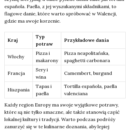
española. Paella, z jej wyszukanymi składnikami, to
flagowe danie, które warto spróbować w Walencji,
gdzie ma swoje korzenie.
Typ
Kraj
Przykładowe dania
potraw
Pizza i
Pizza neapolitańska,
Włochy
makarony
spaghetti carbonara
Sery i
Francja
Camembert, burgund
wina
Tapas i
Tortilla española, paella
Hiszpania
paella
valenciana
Każdy region Europy ma swoje wyjątkowe potrawy,
które są nie tylko smaczne, ale także stanowią część
lokalnej kultury i tradycji. Warto podczas podróży
zanurzyć się w te kulinarne doznania, aby lepiej