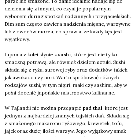
parze lub smażone. To danie idealnie nadaje się do
dzielenia się z innymi, co czyni je popularnym
wyborem during spotkań rodzinnych i przyjacielskich.
Dim sum często zawiera nadzienia mięsne, warzywne
lub z owoców morza, co sprawia, że każdy kęs jest
wyjątkowy.
Japonia z kolei słynie z
sushi
, które jest nie tylko
smaczną potrawą, ale również dziełem sztuki. Sushi
składa się z ryżu, surowej ryby oraz dodatków takich
jak awokado czy nori. Warto spróbować różnych
rodzajów sushi, w tym nigiri, maki czy sashimi, aby w
pełni docenić japońskie mistrzostwo kulinarne.
W Tajlandii nie można przegapić
pad thai
, które jest
jednym z najbardziej znanych tajskich dań. Składa się
z smażonego makaronu ryżowego, krewetek, tofu,
jajek oraz dużej ilości warzyw. Jego wyjątkowy smak