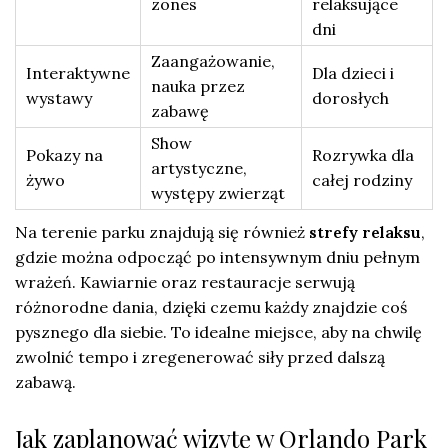
zones
relaksujące
dni
Zaangażowanie,
Interaktywne
Dla dzieci i
nauka przez
wystawy
dorosłych
zabawę
Show
Pokazy na
Rozrywka dla
artystyczne,
żywo
całej rodziny
występy zwierząt
Na terenie parku znajdują się również
strefy relaksu
,
gdzie można odpocząć po intensywnym dniu pełnym
wrażeń. Kawiarnie oraz restauracje serwują
różnorodne dania, dzięki czemu każdy znajdzie coś
pysznego dla siebie. To idealne miejsce, aby na chwilę
zwolnić tempo i zregenerować siły przed dalszą
zabawą.
Jak zaplanować wizytę w Orlando Park