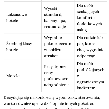
Dla osób
Wysoki
szukających
Luksusowe
standard,
komfortu i
hotele
baseny, spa,
dodatkowych
restauracje
usług
Wygodne
Dla rodzin lub
Średniej klasy
pokoje, często
par, które
hotele
w pobliżu
chcą wygodnie
atrakcji
odpocząć
Dla osób
Przystępne
podróżujących
ceny,
Motele
z
podstawowe
ograniczonym
udogodnienia
budżetem
Decydując się na konkretny wybór zakwaterowania,
warto również sprawdzić opinie innych gości, co