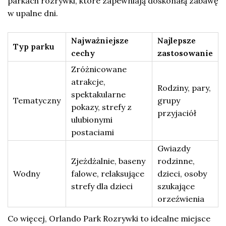
parkach rozrywki, które zapewniają doskonałą zabawę
w upalne dni.
Najważniejsze
Najlepsze
Typ parku
cechy
zastosowanie
Zróżnicowane
atrakcje,
Rodziny, pary,
spektakularne
Tematyczny
grupy
pokazy, strefy z
przyjaciół
ulubionymi
postaciami
Gwiazdy
Zjeżdżalnie, baseny
rodzinne,
Wodny
falowe, relaksujące
dzieci, osoby
strefy dla dzieci
szukające
orzeźwienia
Co więcej, Orlando Park Rozrywki to idealne miejsce