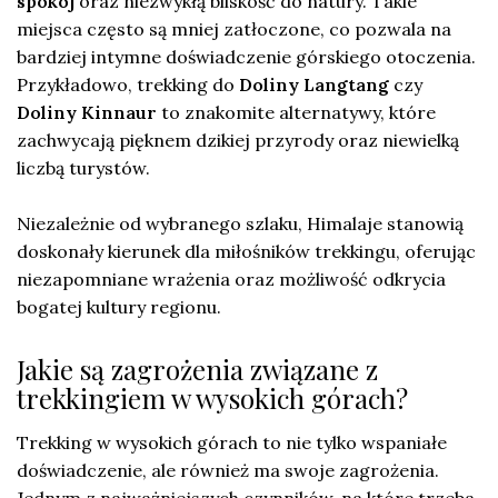
spokój
oraz niezwykłą bliskość do natury. Takie
miejsca często są mniej zatłoczone, co pozwala na
bardziej intymne doświadczenie górskiego otoczenia.
Przykładowo, trekking do
Doliny Langtang
czy
Doliny Kinnaur
to znakomite alternatywy, które
zachwycają pięknem dzikiej przyrody oraz niewielką
liczbą turystów.
Niezależnie od wybranego szlaku, Himalaje stanowią
doskonały kierunek dla miłośników trekkingu, oferując
niezapomniane wrażenia oraz możliwość odkrycia
bogatej kultury regionu.
Jakie są zagrożenia związane z
trekkingiem w wysokich górach?
Trekking w wysokich górach to nie tylko wspaniałe
doświadczenie, ale również ma swoje zagrożenia.
Jednym z najważniejszych czynników, na które trzeba