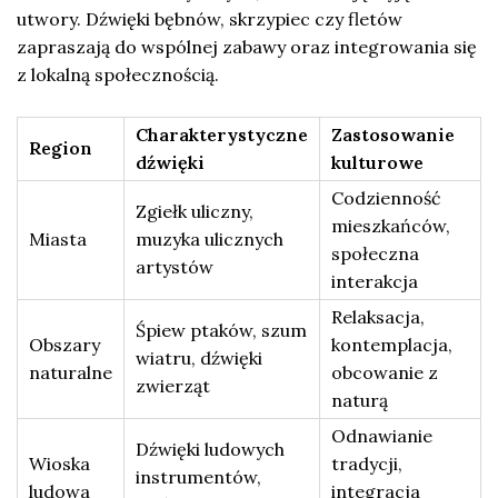
utwory. Dźwięki bębnów, skrzypiec czy fletów
zapraszają do wspólnej zabawy oraz integrowania się
z lokalną społecznością.
Charakterystyczne
Zastosowanie
Region
dźwięki
kulturowe
Codzienność
Zgiełk uliczny,
mieszkańców,
Miasta
muzyka ulicznych
społeczna
artystów
interakcja
Relaksacja,
Śpiew ptaków, szum
Obszary
kontemplacja,
wiatru, dźwięki
naturalne
obcowanie z
zwierząt
naturą
Odnawianie
Dźwięki ludowych
Wioska
tradycji,
instrumentów,
ludowa
integracja