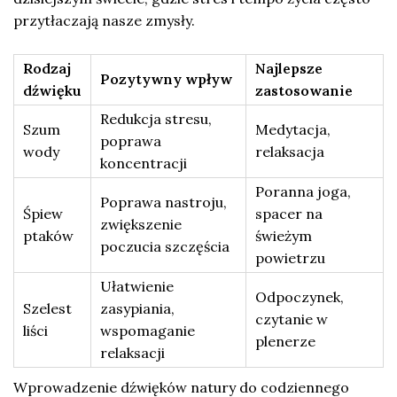
przytłaczają nasze zmysły.
Rodzaj
Najlepsze
Pozytywny wpływ
dźwięku
zastosowanie
Redukcja stresu,
Szum
Medytacja,
poprawa
wody
relaksacja
koncentracji
Poranna joga,
Poprawa nastroju,
Śpiew
spacer na
zwiększenie
ptaków
świeżym
poczucia szczęścia
powietrzu
Ułatwienie
Odpoczynek,
Szelest
zasypiania,
czytanie w
liści
wspomaganie
plenerze
relaksacji
Wprowadzenie dźwięków natury do codziennego