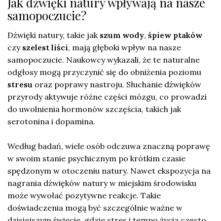
Jak dźwięki natury wpływają na nasze
samopoczucie?
Dźwięki natury, takie jak
szum wody
,
śpiew ptaków
czy
szelest liści
, mają głęboki wpływ na nasze
samopoczucie. Naukowcy wykazali, że te naturalne
odgłosy mogą przyczynić się do obniżenia poziomu
stresu
oraz poprawy nastroju. Słuchanie dźwięków
przyrody aktywuje różne części mózgu, co prowadzi
do uwolnienia hormonów szczęścia, takich jak
serotonina i dopamina.
Według badań, wiele osób odczuwa znaczną poprawę
w swoim stanie psychicznym po krótkim czasie
spędzonym w otoczeniu natury. Nawet ekspozycja na
nagrania dźwięków natury w miejskim środowisku
może wywołać pozytywne reakcje. Takie
doświadczenia mogą być szczególnie ważne w
dzisiejszym świecie, gdzie stres i tempo życia często