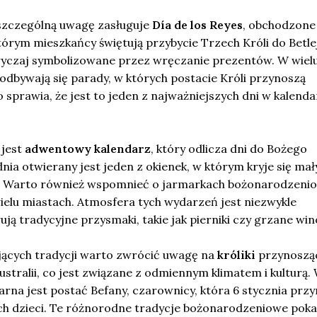
 szczególną uwagę zasługuje
Día de los Reyes
, obchodzone
którym mieszkańcy świętują przybycie Trzech Króli do Betle
zwyczaj symbolizowane przez wręczanie prezentów. W wiel
odbywają się parady, w których postacie Króli przynoszą
o sprawia, że jest to jeden z najważniejszych dni w kalend
 jest
adwentowy kalendarz
, który odlicza dni do Bożego
ia otwierany jest jeden z okienek, w którym kryje się mał
ć. Warto również wspomnieć o jarmarkach bożonarodzeni
ielu miastach. Atmosfera tych wydarzeń jest niezwykle
ują tradycyjne przysmaki, takie jak pierniki czy grzane win
jących tradycji warto zwrócić uwagę na
króliki
przynoszą
stralii, co jest związane z odmiennym klimatem i kulturą.
arna jest postać Befany, czarownicy, która 6 stycznia przy
ch dzieci. Te różnorodne tradycje bożonarodzeniowe poka