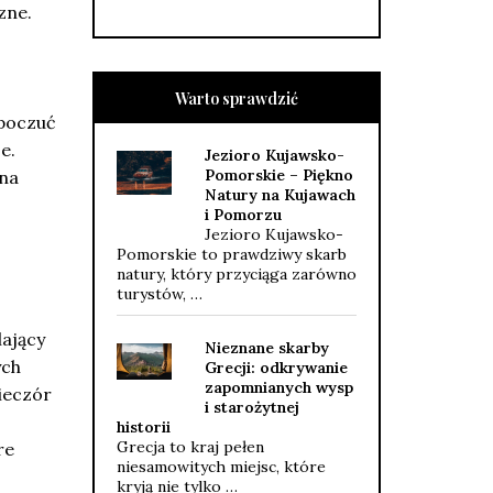
zne.
Warto sprawdzić
 poczuć
e.
Jezioro Kujawsko-
Pomorskie – Piękno
 na
Natury na Kujawach
i Pomorzu
Jezioro Kujawsko-
Pomorskie to prawdziwy skarb
natury, który przyciąga zarówno
turystów, …
lający
Nieznane skarby
ych
Grecji: odkrywanie
zapomnianych wysp
ieczór
i starożytnej
historii
Grecja to kraj pełen
re
niesamowitych miejsc, które
kryją nie tylko …