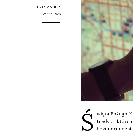
TRIPLANNER.PL
603 VIEWS
Ś
więta Bożego Na
tradycji, które 
bożonarodzeniow