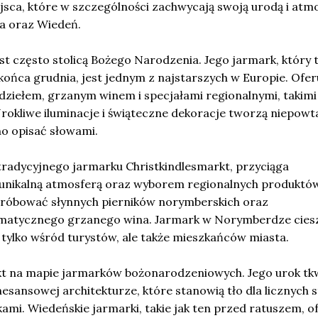
ejsca, które w szczególności zachwycają swoją urodą i atm
a oraz Wiedeń.
t często stolicą Bożego Narodzenia. Jego jarmark, który 
końca grudnia, jest jednym z najstarszych w Europie. Ofer
ziełem, grzanym winem i specjałami regionalnymi, takimi 
Urokliwe iluminacje i świąteczne dekoracje tworzą niepowt
no opisać słowami.
radycyjnego jarmarku Christkindlesmarkt, przyciąga
unikalną atmosferą oraz wyborem regionalnych produktów
próbować słynnych pierników norymberskich oraz
matycznego grzanego wina. Jarmark w Norymberdze ciesz
 tylko wśród turystów, ale także mieszkańców miasta.
kt na mapie jarmarków bożonarodzeniowych. Jego urok tk
esansowej architekturze, które stanowią tło dla licznych s
ami. Wiedeńskie jarmarki, takie jak ten przed ratuszem, o