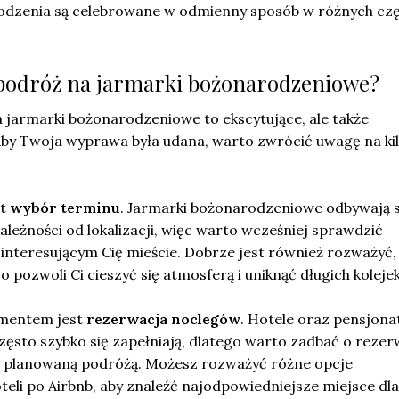
odzenia są celebrowane w odmienny sposób w różnych czę
 podróż na jarmarki bożonarodzeniowe?
 jarmarki bożonarodzeniowe to ekscytujące, ale także
by Twoja wyprawa była udana, warto zwrócić uwagę na ki
st
wybór terminu
. Jarmarki bożonarodzeniowe odbywają s
leżności od lokalizacji, więc warto wcześniej sprawdzić
nteresującym Cię mieście. Dobrze jest również rozważyć, 
o pozwoli Ci cieszyć się atmosferą i uniknąć długich kolejek
ementem jest
rezerwacja noclegów
. Hotele oraz pensjona
ęsto szybko się zapełniają, dlatego warto zadbać o rezer
ed planowaną podróżą. Możesz rozważyć różne opcje
eli po Airbnb, aby znaleźć najodpowiedniejsze miejsce dla