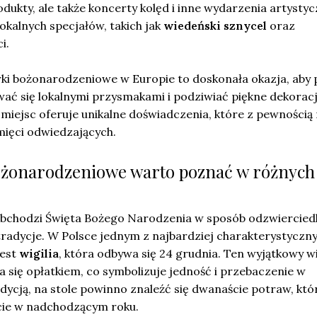
odukty, ale także koncerty kolęd i inne wydarzenia artystyc
kalnych specjałów, takich jak
wiedeński sznycel
oraz
i.
i bożonarodzeniowe w Europie to doskonała okazja, aby
ać się lokalnymi przysmakami i podziwiać piękne dekoracj
miejsc oferuje unikalne doświadczenia, które z pewnością
ięci odwiedzających.
bożonarodzeniowe warto poznać w różnych
 obchodzi Święta Bożego Narodzenia w sposób odzwiercied
i tradycje. W Polsce jednym z najbardziej charakterystyczn
jest
wigilia
, która odbywa się 24 grudnia. Ten wyjątkowy w
ia się opłatkiem, co symbolizuje jedność i przebaczenie w
adycją, na stole powinno znaleźć się dwanaście potraw, któ
cie w nadchodzącym roku.