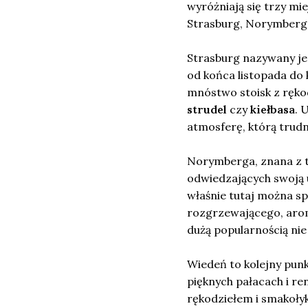
wyróżniają się trzy mi
Strasburg, Norymberg
Strasburg nazywany jes
od końca listopada do 
mnóstwo stoisk z rękod
strudel
czy
kiełbasa
. 
atmosferę, którą trud
Norymberga, znana z t
odwiedzających swoją 
właśnie tutaj można s
rozgrzewającego, aro
dużą popularnością nie
Wiedeń to kolejny pun
pięknych pałacach i ren
rękodziełem i smakołyk