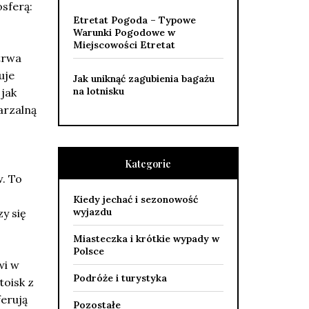
osferą:
Etretat Pogoda – Typowe
Warunki Pogodowe w
Miejscowości Etretat
trwa
uje
Jak uniknąć zagubienia bagażu
na lotnisku
jak
arzalną
Kategorie
. To
Kiedy jechać i sezonowość
wyjazdu
y się
Miasteczka i krótkie wypady w
Polsce
wi w
Podróże i turystyka
toisk z
ferują
Pozostałe