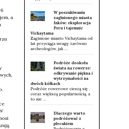
 6
W poszukiwaniu
jem, a
zaginionego miasta
Inków: eksploracja
u
Peru i tajemnic
Vichaytama
Zaginione miasto Vichaytama od
arzu
lat przyciąga uwagę zarówno
archeologów, jak …
Podróże dookoła
y
świata na rowerze:
odkrywanie piękna i
owych,
wytrzymałości na
dwóch kółkach
Podróże rowerowe cieszą się
o.
coraz większą popularnością, a
to nie …
ce
 W
Dlaczego warto
nosi
podróżować z
plecakiem
zują,
Podróżowanie z