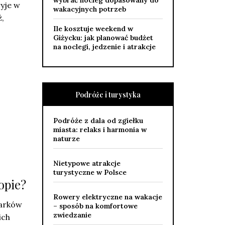
wybrać nocleg dopasowany do
yje w
wakacyjnych potrzeb
ż,
Ile kosztuje weekend w
Giżycku: jak planować budżet
na noclegi, jedzenie i atrakcje
Podróże i turystyka
Podróże z dala od zgiełku
miasta: relaks i harmonia w
naturze
Nietypowe atrakcje
turystyczne w Polsce
opie?
Rowery elektryczne na wakacje
marków
– sposób na komfortowe
zwiedzanie
ich