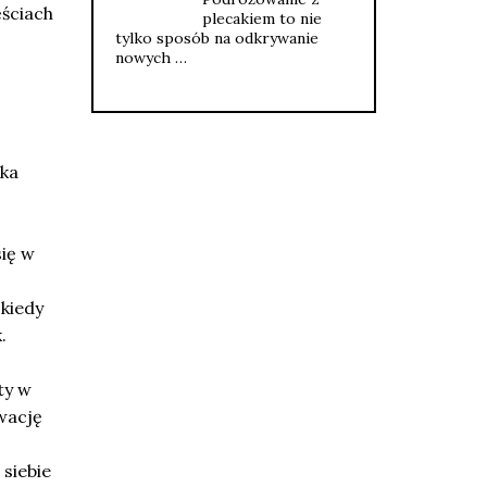
ściach
plecakiem to nie
tylko sposób na odkrywanie
nowych …
lka
ię w
kiedy
.
ty w
wację
 siebie