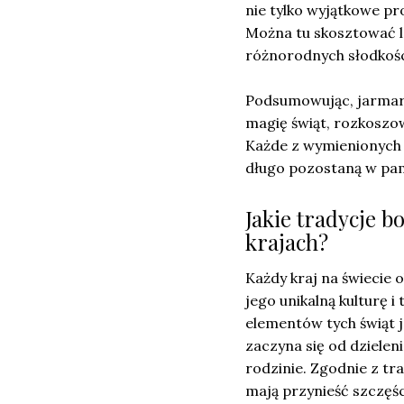
nie tylko wyjątkowe pr
Można tu skosztować lo
różnorodnych słodkośc
Podsumowując, jarmark
magię świąt, rozkoszow
Każde z wymienionych 
długo pozostaną w pam
Jakie tradycje 
krajach?
Każdy kraj na świecie
jego unikalną kulturę 
elementów tych świąt 
zaczyna się od dzielen
rodzinie. Zgodnie z tr
mają przynieść szczęś