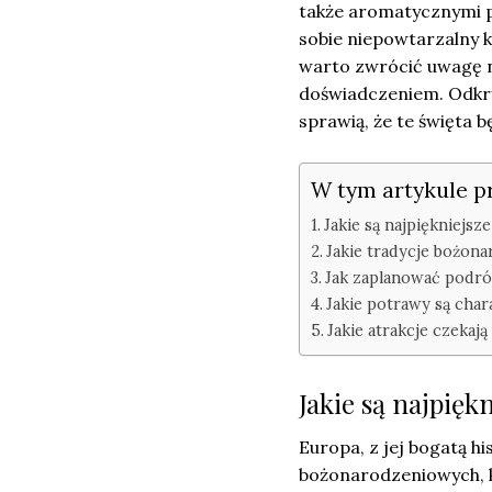
także aromatycznymi p
sobie niepowtarzalny k
warto zwrócić uwagę n
doświadczeniem. Odkryj
sprawią, że te święta 
W tym artykule p
Jakie są najpiękniejs
Jakie tradycje bożon
Jak zaplanować podró
Jakie potrawy są cha
Jakie atrakcje czeka
Jakie są najpię
Europa, z jej bogatą h
bożonarodzeniowych, k