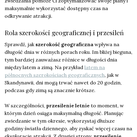
zwiedzania pomoże Ci zoptymalizować swoje plany i
maksymalnie wykorzystać dostępny czas na
odkrywanie atrakcji.
Rola szerokości geograficznej i przesileń
Sprawdź, jak
szerokość geograficzna
wpływa na
długość dnia w różnych porach roku. Im bliżej bieguna,
tym bardziej zauważasz różnice w długości dnia
między latem a zimą. Na przykład
latem na
północnych szerokościach geograficznych
, jak w
Skandynawii, dni mogą trwać nawet do 20 godzin,
podczas gdy zimą są znacznie krótsze.
W szczególności,
przesilenie letnie
to moment, w
którym dzień osiąga maksymalną długość. Planując
zwiedzanie w tym okresie, wykorzystaj dłuższe
godziny światła dziennego, aby zyskać więcej czasu na
eksplorację atrakcji. Z drugiej strony,
przesilenie