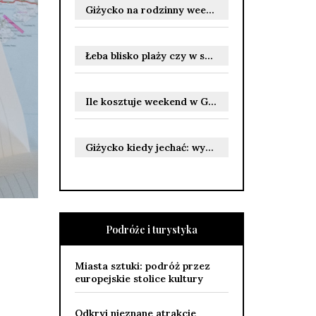
Giżycko na rodzinny weekend: atrakcje, które zainteresują dzieci i dorosłych oraz praktyczne wskazówki dla rodziców
Łeba blisko plaży czy w spokojniejszej okolicy – jak wybrać nocleg dopasowany do wakacyjnych potrzeb
Ile kosztuje weekend w Giżycku: jak planować budżet na noclegi, jedzenie i atrakcje
Giżycko kiedy jechać: wybór najlepszych miesięcy na aktywny wypoczynek i żeglarstwo
Podróże i turystyka
Miasta sztuki: podróż przez
europejskie stolice kultury
Odkryj nieznane atrakcje