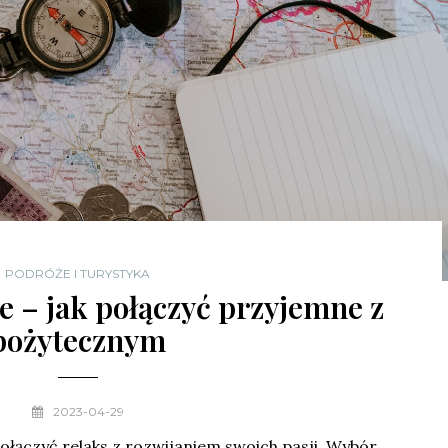
PODRÓŻE I TURYSTYKA
 – jak połączyć przyjemne z
pożytecznym
2023-04-29
połączyć relaks z rozwijaniem swoich pasji. Wybór