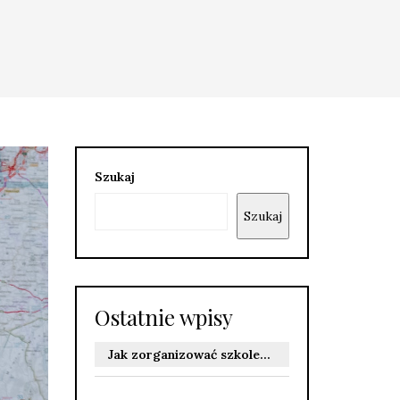
Szukaj
Szukaj
Ostatnie wpisy
Jak zorganizować szkolenie BHP online dla firmy zgodnie z przepisami i wymaganiami stanowisk pracy