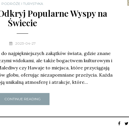
PODRÓŻE I TURYSTYKA
Odkryj Popularne Wyspy na
Świecie
2023-04-27
do najpiękniejszych zakątków świata, gdzie znane
iczymi widokami, ale także bogactwem kulturowym i
 Malediwy czy Hawaje to miejsca, które przyciągają
ów globu, oferując niezapomniane przeżycia. Każda
ą unikalną atmosferę i atrakcje, które…
CONTINUE READING