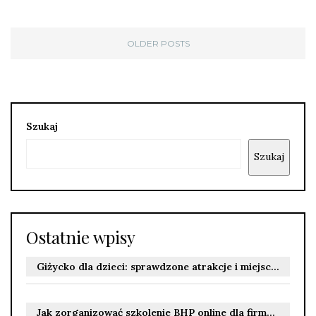
OLDER POSTS
Szukaj
Szukaj
Ostatnie wpisy
Giżycko dla dzieci: sprawdzone atrakcje i miejsca, które warto odwiedzić z rodziną
Jak zorganizować szkolenie BHP online dla firmy zgodnie z przepisami i wymaganiami stanowisk pracy