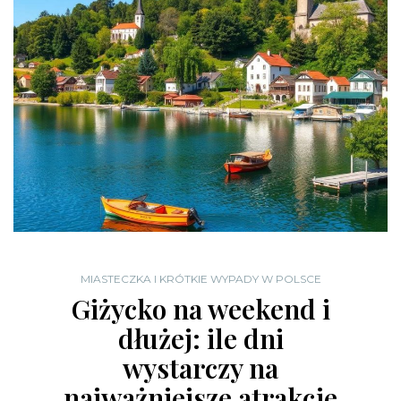
MIASTECZKA I KRÓTKIE WYPADY W POLSCE
Giżycko na weekend i
dłużej: ile dni
wystarczy na
najważniejsze atrakcje