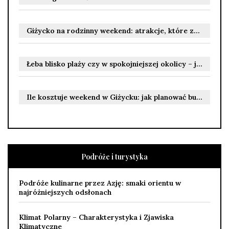
Giżycko na rodzinny weekend: atrakcje, które zainteresują dzieci i dorosłych oraz praktyczne wskazówki dla rodziców
Łeba blisko plaży czy w spokojniejszej okolicy – jak wybrać nocleg dopasowany do wakacyjnych potrzeb
Ile kosztuje weekend w Giżycku: jak planować budżet na noclegi, jedzenie i atrakcje
Podróże i turystyka
Podróże kulinarne przez Azję: smaki orientu w
najróżniejszych odsłonach
Klimat Polarny – Charakterystyka i Zjawiska
Klimatyczne