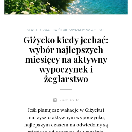
MIASTECZKA I KRÓTKIE WYPADY W POLSCE
Giżycko kiedy jechać:
wybór najlepszych
miesięcy na aktywny
wypoczynek i
żeglarstwo
2026-07-17
Jeśli planujesz wakacje w Giżycku i
marzysz o aktywnym wypoczynku,
najlepszym czasem na odwiedziny są
miesiące od czerwca do września,