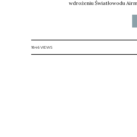
wdrożeniu Światłowodu Airmax
1846 VIEWS