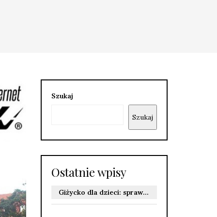
Szukaj
Szukaj
Ostatnie wpisy
Giżycko dla dzieci: sprawdzone atrakcje i miejsca, które warto odwiedzić z rodziną