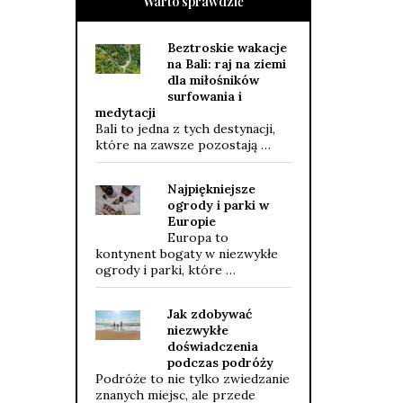
Warto sprawdzić
Beztroskie wakacje
na Bali: raj na ziemi
dla miłośników
surfowania i
medytacji
Bali to jedna z tych destynacji,
które na zawsze pozostają …
Najpiękniejsze
ogrody i parki w
Europie
Europa to
kontynent bogaty w niezwykłe
ogrody i parki, które …
Jak zdobywać
niezwykłe
doświadczenia
podczas podróży
Podróże to nie tylko zwiedzanie
znanych miejsc, ale przede