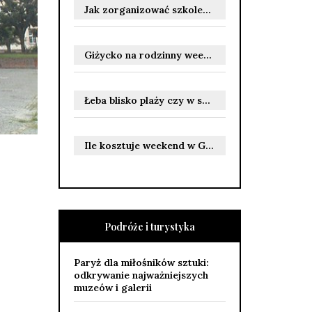
Jak zorganizować szkolenie BHP online dla firmy zgodnie z przepisami i wymaganiami stanowisk pracy
Giżycko na rodzinny weekend: atrakcje, które zainteresują dzieci i dorosłych oraz praktyczne wskazówki dla rodziców
Łeba blisko plaży czy w spokojniejszej okolicy – jak wybrać nocleg dopasowany do wakacyjnych potrzeb
Ile kosztuje weekend w Giżycku: jak planować budżet na noclegi, jedzenie i atrakcje
Podróże i turystyka
Paryż dla miłośników sztuki:
odkrywanie najważniejszych
muzeów i galerii