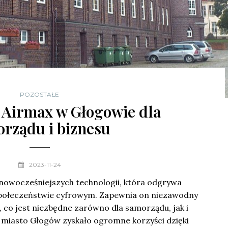
POZOSTAŁE
 Airmax w Głogowie dla
rządu i biznesu
2023-11-24
jnowocześniejszych technologii, która odgrywa
społeczeństwie cyfrowym. Zapewnia on niezawodny
u, co jest niezbędne zarówno dla samorządu, jak i
, miasto Głogów zyskało ogromne korzyści dzięki