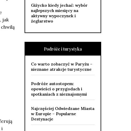
Giżycko kiedy jechać: wybór
najlepszych miesięcy na
e
aktywny wypoczynek i
 jak
żeglarstwo
 chwilą
Podróże i turystyka
Co warto zobaczyć w Paryżu –
nieznane atrakcje turystyczne
Podróże autostopem:
opowieści o przygodach i
spotkaniach z nieznajomymi
Najczęściej Odwiedzane Miasta
w Europie – Popularne
Destynacje
ferują
 i