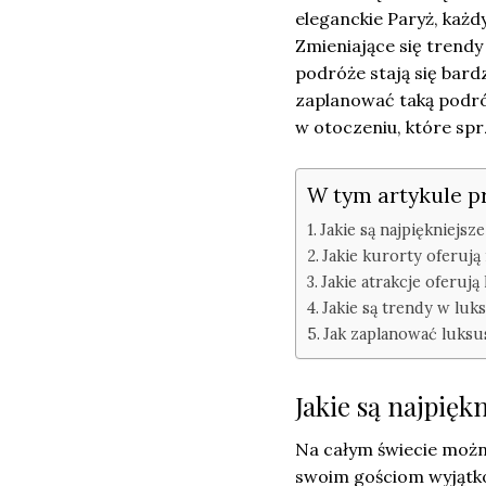
eleganckie Paryż, każd
Zmieniające się trendy 
podróże stają się bard
zaplanować taką podróż
w otoczeniu, które sprz
W tym artykule p
Jakie są najpiękniejsz
Jakie kurorty oferuj
Jakie atrakcje oferuj
Jakie są trendy w lu
Jak zaplanować luks
Jakie są najpięk
Na całym świecie można
swoim gościom wyjątko