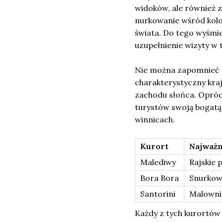
widoków, ale również 
nurkowanie wśród kol
świata. Do tego wyśmie
uzupełnienie wizyty w
Nie można zapomnieć o
charakterystyczny kra
zachodu słońca. Oprócz
turystów swoją bogatą
winnicach.
Kurort
Najważn
Malediwy
Rajskie 
Bora Bora
Snurkow
Santorini
Malownic
Każdy z tych kurortów