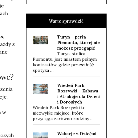
je
kich
Warto sprawdzić
ts
,
Turyn – perła
Piemontu, której nie
Każdy z
możesz przegapić
ane
Turyn, stolica
Piemontu, jest miastem pełnym
kontrastów, gdzie przeszłość
spotyka …
owe?
Wiedeń Park
czenia
Rozrywki – Zabawa
cje.
i Atrakcje dla Dzieci
i Dorosłych
Wiedeń Park Rozrywki to
ę w
niezwykłe miejsce, które
przyciąga zarówno rodziny …
Wakacje z Dziećmi
iczych