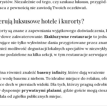
rystów. Niezależnie od tego, czy szukasz luksusu, przygód
jsca z pewnością nie zawiodą Twoich oczekiwań.
ferują luksusowe hotele i kurorty?
rorty są znane z zapewniania wyjątkowego doświadczenia, 
ardowe zakwaterowanie.
Ekskluzywne restauracje
to jedn
erujące nie tylko wykwintne dania przygotowane przez zna
nież możliwość degustacji lokalnych specjałów w niezwykł
ne podzielone na kilka sekcji, w tym restauracje serwując
żna również znaleźć
baseny infinity
, które dają wrażenie
c wodę basenu z niebem. To idealne miejsce do relaksu, of
ce dech w piersiach widoki. Dla tych, którzy pragną odrobi
ów dysponuje
prywatnymi plażami
, gdzie goście mogą ciesz
ala od zgiełku publicznych miejsc.