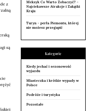
Meksyk Co Warto Zobaczyć? –
żde z
Najciekawsze Atrakcje i Zakątki
rzalną
Kraju
Turyn – perła Piemontu, której
nie możesz przegapić
erską
ugi są
Kategorie
Kiedy jechać i sezonowość
wyjazdu
cie
Miasteczka i krótkie wypady w
prężyć
Polsce
Podróże i turystyka
Pozostałe
ńskiej