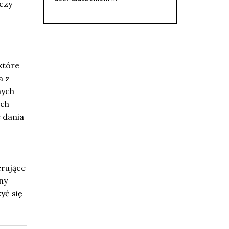
 czy
które
a z
nych
ych
e dania
erujące
ny
yć się