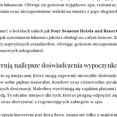
m luksusem. Oferuje on gościom wyjątkowe spa, restaurac
ania oraz niezapomniane widoki na miasto z jego eleganc
eć o hotelach takich jak
Four Seasons Hotels and Resor
jak synonimem luksusu i jakości obsługi na całym świecie. 
raży najwyższych standardów, oferując gościom niezapomni
ksusowych udogodnień.
ferują najlepsze doświadczenia wypoczynk
cie są miejscami, które mogą zapewnić niezwykłe doświad
w sobie piękno naturalne, komfort oraz różnorodne atrak
ych destynacji, Malediwy wyróżniają się rajskimi plażami i
odą. To idealne miejsce dla tych, którzy pragną odprężyć si
 oraz skorzystać z regenerujących zabiegów w spa.
cyjnym kurortem jest Bora Bora, znana nie tylko z malown