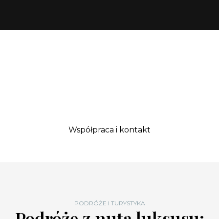
Współpraca i kontakt
PODRÓŻE I TURYSTYKA
Podróże z nutą luksusu: