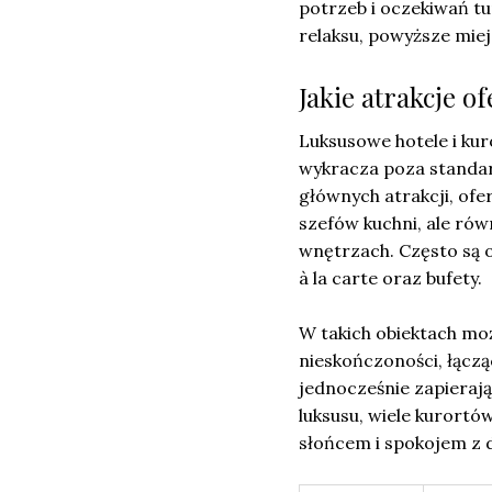
potrzeb i oczekiwań tu
relaksu, powyższe mie
Jakie atrakcje o
Luksusowe hotele i ku
wykracza poza stand
głównych atrakcji, of
szefów kuchni, ale rów
wnętrzach. Często są o
à la carte oraz bufety.
W takich obiektach mo
nieskończoności, łączą
jednocześnie zapierają
luksusu, wiele kurort
słońcem i spokojem z d