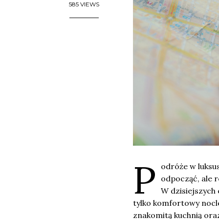
585 VIEWS
P
odróże w luksus
odpocząć, ale 
W dzisiejszych 
tylko komfortowy nocle
znakomitą kuchnią or