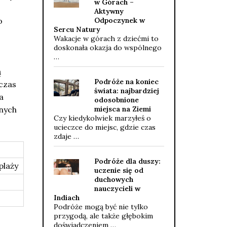
w Górach –
Aktywny
o
Odpoczynek w
Sercu Natury
Wakacje w górach z dziećmi to
doskonała okazja do wspólnego
…
ą
Podróże na koniec
czas
świata: najbardziej
a
odosobnione
lnych
miejsca na Ziemi
Czy kiedykolwiek marzyłeś o
ucieczce do miejsc, gdzie czas
zdaje …
Podróże dla duszy:
plaży
uczenie się od
duchowych
nauczycieli w
Indiach
Podróże mogą być nie tylko
przygodą, ale także głębokim
doświadczeniem …