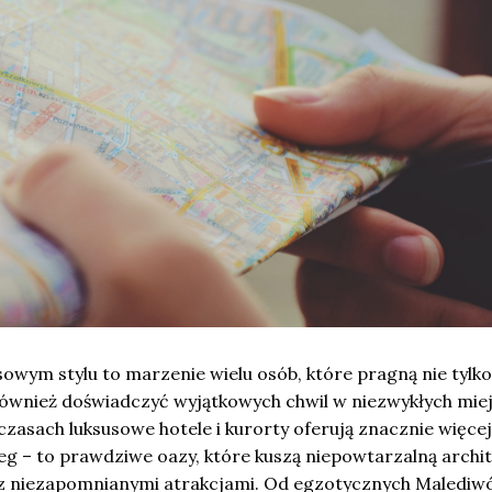
owym stylu to marzenie wielu osób, które pragną nie tylko
również doświadczyć wyjątkowych chwil w niezwykłych mie
czasach luksusowe hotele i kurorty oferują znacznie więcej
g – to prawdziwe oazy, które kuszą niepowtarzalną archit
az niezapomnianymi atrakcjami. Od egzotycznych Malediw