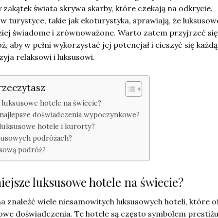
y zakątek świata skrywa skarby, które czekają na odkrycie.
w turystyce, takie jak ekoturystyka, sprawiają, że luksusow
ziej świadome i zrównoważone. Warto zatem przyjrzeć się,
, aby w pełni wykorzystać jej potencjał i cieszyć się każdą
yja relaksowi i luksusowi.
rzeczytasz
e luksusowe hotele na świecie?
ą najlepsze doświadczenia wypoczynkowe?
ą luksusowe hotele i kurorty?
ksusowych podróżach?
usową podróż?
niejsze luksusowe hotele na świecie?
 znaleźć wiele niesamowitych luksusowych hoteli, które o
we doświadczenia. Te hotele są często symbolem prestiżu