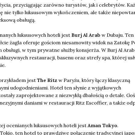
ycia, przyciągając zarówno turystów, jak i celebrytów. Ka
ię nie tylko luksusowym wykończeniem, ale także niepowta
eksową obsługą.
nanych luksusowych hoteli jest
Burj Al Arab
w Dubaju. Ten
ałcie żagla oferuje gościom niesamowity widok na Zatokę P
obsługi, w tym prywatne służby konsjerża. W Burj Al Arab
kluzywnych restauracji, basenu oraz strefy spa, której usł
ie.
przykładem jest
The Ritz
w Paryżu, który łączy klasyczną
ymi udogodnieniami. Hotel ten słynie z wyjątkowych
stały zaprojektowane z niezwykłą dbałością o detale. Goś
nezyjnymi daniami w restauracji Ritz Escoffier, a także od
ej ocenianych luksusowych hoteli jest
Aman Tokyo
.
Tokio, ten hotel to prawdziwe połączenie tradycyjnej japo